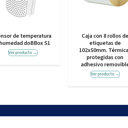
nsor de temperatura
Caja con 8 rollos d
 humedad doBBox S1
etiquetas de
102x50mm. Térmic
Ver producto
→
protegidas con
adhesivo removibl
Ver producto
→