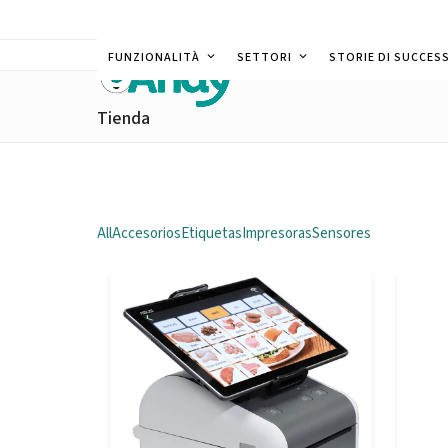
Skip
to
FUNZIONALITÀ
SETTORI
STORIE DI SUCCES
content
Tienda
All
Accesorios
Etiquetas
Impresoras
Sensores