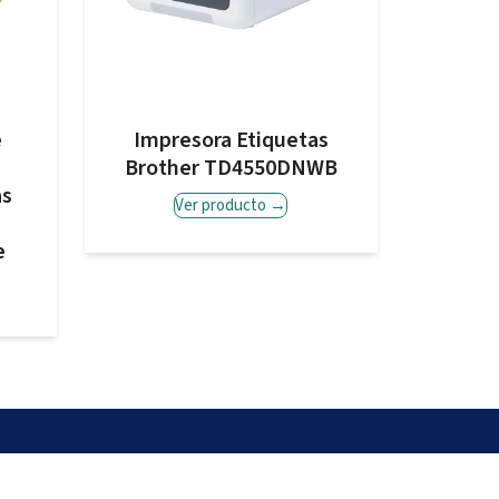
e
Impresora Etiquetas
Brother TD4550DNWB
as
Ver producto
→
e