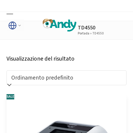
Skip
to
Open
Close
content
TD4550
mobile
mobile
Portada
»
TD4550
menu
menu
Visualizzazione del risultato
SALE