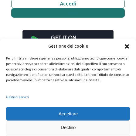
Accedi
Inizia gratis
Gestione dei cookie
Per offrirti la migliore esperienza possibile, utilizziamo tecnologie come i cookie
per archiviare e/o accedere alle informazioni del dispositivo. Il tuo consenso a
queste tecnologie ci consentirà di elaborare dati quali il comportamento di
navigazione o identificatori univoci su questo sito. Il ritiro o il rifiuto del consenso
potrebbero avere un impatto negativo su alcune funzionalità.
Gestisci servizi
LinkedIn
YouTube
Spotify
Accettare
Declino