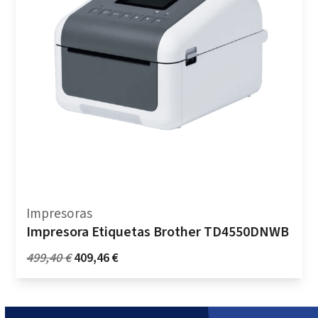
Impresoras
Impresora Etiquetas Brother TD4550DNWB
Il
Il
499,40
€
409,46
€
prezzo
prezzo
originale
attuale
era:
è: