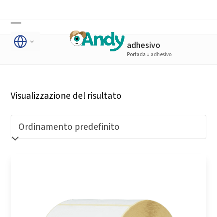
Skip
to
Open
Close
content
adhesivo
mobile
mobile
Portada
»
adhesivo
menu
menu
Visualizzazione del risultato