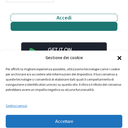
Accedi
Inizia gratis
Gestione dei cookie
Per offrirti la migliore esperienza possibile, utilizziamo tecnologie come i cookie
per archiviare e/o accedere alle informazioni del dispositivo. Il tuo consenso a
queste tecnologie ci consentirà di elaborare dati quali il comportamento di
navigazione o identificatori univoci su questo sito. Il ritiro o il rifiuto del consenso
potrebbero avere un impatto negativo su alcune funzionalità.
Gestisci servizi
LinkedIn
YouTube
Spotify
Accettare