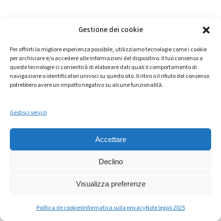
Gestione dei cookie
🧢Andy: la soluzione
Per offrirti la migliore esperienza possibile, utilizziamo tecnologie come i cookie
digitale per ridurre lo
per archiviare e/o accedere alle informazioni del dispositivo. Il tuo consenso a
queste tecnologie ci consentirà di elaborare dati quali il comportamento di
spreco alimentare nel
navigazione o identificatori univoci su questo sito. Il ritiro o il rifiuto del consenso
potrebbero avere un impatto negativo su alcune funzionalità.
foodservice
Gestisci servizi
Mentre normative come la
Legge Gadda
in Italia
Accettare
e l’
Agenda 2030 ONU
fissano obiettivi chiari per
ridurre lo spreco alimentare (reduce food
Declino
waste)
, la vera sfida per i ristoranti e le catene
del foodservice è
trasformare questi obblighi
Visualizza preferenze
in processi semplici e gestibili
.
Política de cookies
Informativa sulla privacy
Note legali 2025