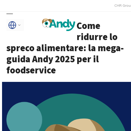
Skip
CHR Group acquisisce
to
Open
Close
content
Come
mobile
mobile
ridurre lo
menu
menu
spreco alimentare: la mega-
guida Andy 2025 per il
foodservice