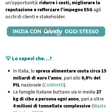
un’opportunità:
ridurre i costi, migliorare la
reputazione e rafforzare l’impegno ESG
agli
occhi di clienti e stakeholder.
💡 Lo sapevi che…?
In Italia, lo
spreco alimentare costa circa 15
miliardi di euro l’anno
, pari allo
0,9% del
PIL
nazionale (
Coldiretti
).
Le famiglie italiane buttano via in media
27
kg di cibo a persona ogni anno
, pari a oltre
4 milioni di tonnellate complessive
(
Waste