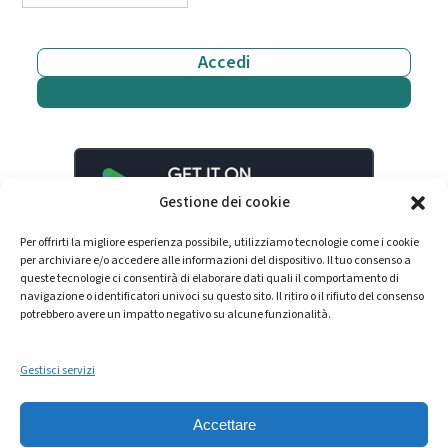
Accedi
Inizia gratis
Gestione dei cookie
Per offrirti la migliore esperienza possibile, utilizziamo tecnologie come i cookie
per archiviare e/o accedere alle informazioni del dispositivo. Il tuo consenso a
queste tecnologie ci consentirà di elaborare dati quali il comportamento di
navigazione o identificatori univoci su questo sito. Il ritiro o il rifiuto del consenso
potrebbero avere un impatto negativo su alcune funzionalità.
Gestisci servizi
LinkedIn
YouTube
Spotify
Accettare