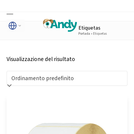
Skip
to
Open
Close
content
Etiquetas
mobile
mobile
Portada
»
Etiquetas
menu
menu
Visualizzazione del risultato